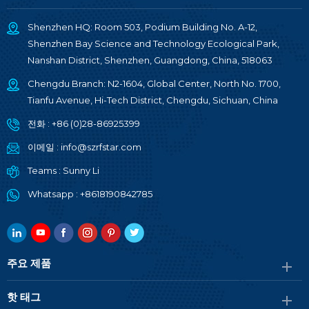
Shenzhen HQ: Room 503, Podium Building No. A-12,
Shenzhen Bay Science and Technology Ecological Park,
Nanshan District, Shenzhen, Guangdong, China, 518063
Chengdu Branch: N2-1604, Global Center, North No. 1700,
Tianfu Avenue, Hi-Tech District, Chengdu, Sichuan, China
전화 :
+86 (0)28-86925399
이메일 :
info@szrfstar.com
Teams :
Sunny Li
Whatsapp :
+8618190842785
주요 제품
핫 태그