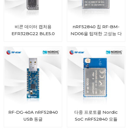
비콘 데이터 캡처용
nRF52840 칩 RF-BM-
EFR32BG22 BLE5.0
ND06을 탑재한 고성능 다
USB Bluetooth 게이트웨
중 프로토콜 BLE MESH
이 RF-DG-22A
모듈
RF-DG-40A nRF52840
다중 프로토콜 Nordic
USB 동글
SoC nRF52840 모듈
IPEX 커넥터 RF-BM-