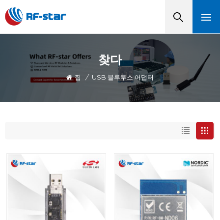
찾다
집
/
USB 블루투스 어댑터