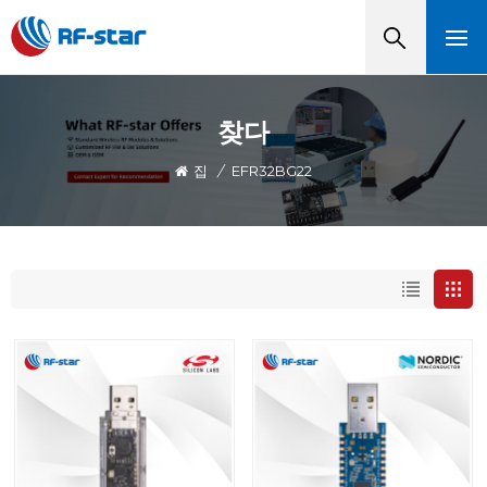
찾다
집
/
EFR32BG22