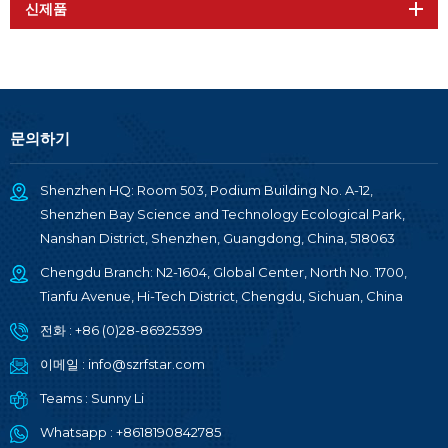
신제품
문의하기
Shenzhen HQ: Room 503, Podium Building No. A-12,
Shenzhen Bay Science and Technology Ecological Park,
Nanshan District, Shenzhen, Guangdong, China, 518063
Chengdu Branch: N2-1604, Global Center, North No. 1700,
Tianfu Avenue, Hi-Tech District, Chengdu, Sichuan, China
전화 :
+86 (0)28-86925399
이메일 :
info@szrfstar.com
Teams :
Sunny Li
Whatsapp :
+8618190842785