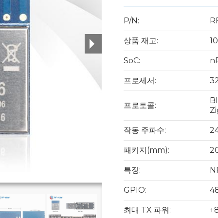
P/N:
R
상품 재고:
1
SoC:
n
프로세서:
3
Bl
프로토콜:
Zi
작동 주파수:
2
패키지(mm):
20
특징:
NF
GPIO:
4
최대 TX 파워:
+