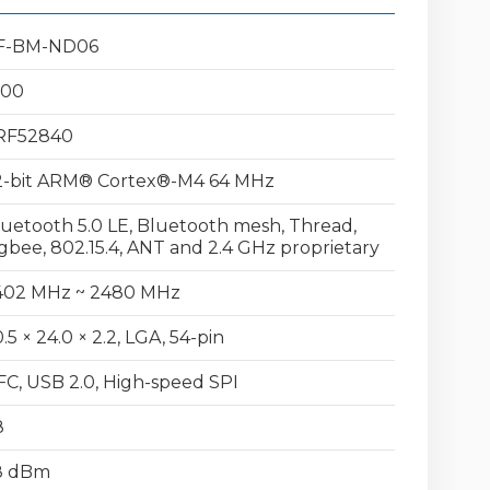
F-BM-ND06
000
RF52840
2-bit ARM® Cortex®-M4 64 MHz
uetooth 5.0 LE, Bluetooth mesh, Thread,
gbee, 802.15.4, ANT and 2.4 GHz proprietary
402 MHz ~ 2480 MHz
.5 × 24.0 × 2.2, LGA, 54-pin
C, USB 2.0, High-speed SPI
8
8 dBm