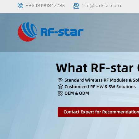
+86 18190842785
info@szrfstar.com