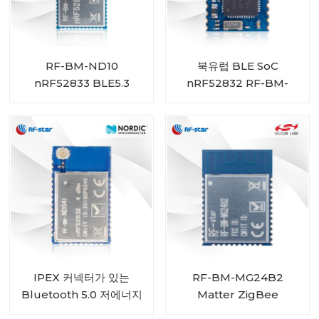
RF-BM-ND10
북유럽 BLE SoC
nRF52833 BLE5.3
nRF52832 RF-BM-
ZigBee 스레드 다중 프로
ND08 기반의 견고한 크기
토콜 모듈
BLE 5.0 모듈
IPEX 커넥터가 있는
RF-BM-MG24B2
Bluetooth 5.0 저에너지
Matter ZigBee
nRF52832 모듈 RF-BM-
OpenThread BLE 멀티