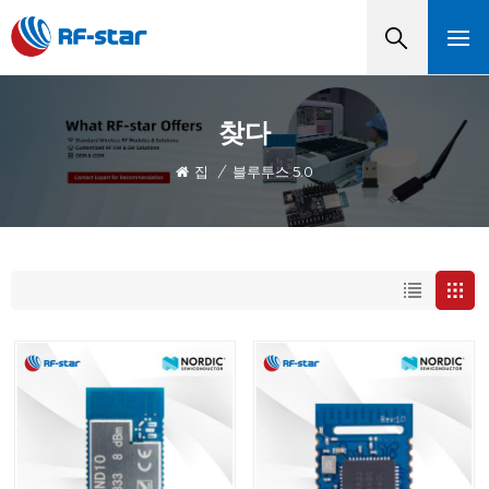
찾다
집
/
블루투스 5.0