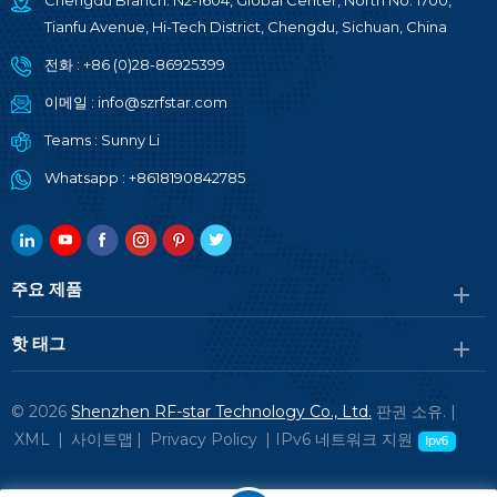
Chengdu Branch: N2-1604, Global Center, North No. 1700,
Tianfu Avenue, Hi-Tech District, Chengdu, Sichuan, China
전화 :
+86 (0)28-86925399
이메일 :
info@szrfstar.com
Teams :
Sunny Li
Whatsapp :
+8618190842785
주요 제품
핫 태그
© 2026
Shenzhen RF-star Technology Co., Ltd.
판권 소유. |
XML
|
사이트맵
|
Privacy Policy
|
IPv6 네트워크 지원