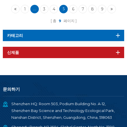
함) RF-WM-3235B1
1
3
4
6
7
8
9
...
5
총
9
페이지
카테고리
신제품
문의하기
Shenzhen HQ: Room 503, Podium Building No. A-12,
Shenzhen Bay Science and Technology Ecological Park,
Nanshan District, Shenzhen, Guangdong, China, 518063