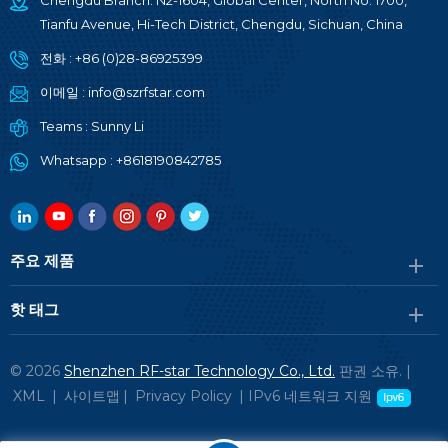
Chengdu Branch: N2-1604, Global Center, North No. 1700,
Tianfu Avenue, Hi-Tech District, Chengdu, Sichuan, China
전화 :
+86 (0)28-86925399
이메일 :
info@szrfstar.com
Teams :
Sunny Li
Whatsapp :
+8618190842785
주요 제품
핫 태그
© 2026
Shenzhen RF-star Technology Co., Ltd.
판권 소유. |
XML
|
사이트맵
|
Privacy Policy
|
IPv6 네트워크 지원