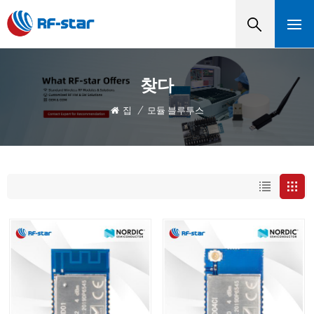
찾다
집
/
모듈 블루투스