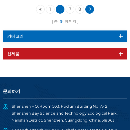
1
7
8
...
9
총
9
페이지
카테고리
신제품
문의하기
Shenzhen HQ: Room 503, Podium Building No. A-12,
Shenzhen Bay Science and Technology Ecological Park,
Nanshan District, Shenzhen, Guangdong, China, 518063