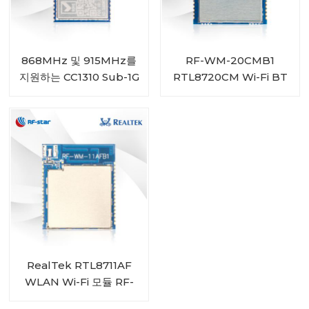
868MHz 및 915MHz를
RF-WM-20CMB1
지원하는 CC1310 Sub-1G
RTL8720CM Wi-Fi BT
모듈 RF-SM-1077B1
콤보 모듈
RealTek RTL8711AF
WLAN Wi-Fi 모듈 RF-
WM-11AFB1