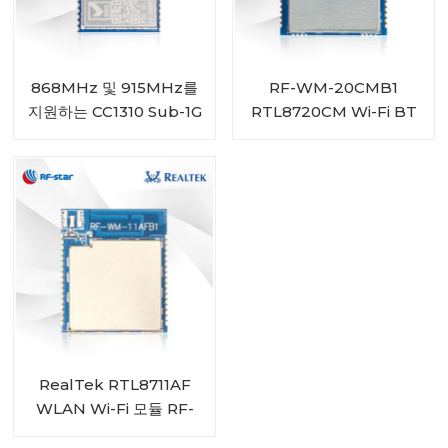
868MHz 및 915MHz를
RF-WM-20CMB1
지원하는 CC1310 Sub-1G
RTL8720CM Wi-Fi BT
모듈 RF-SM-1077B1
콤보 모듈
RealTek RTL8711AF
WLAN Wi-Fi 모듈 RF-
WM-11AFB1