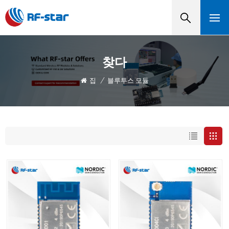
찾다
집
/
블루투스 모듈