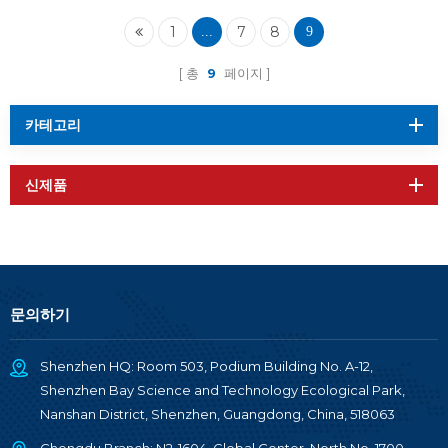
1
7
8
...
9
총
9
페이지
카테고리
신제품
문의하기
Shenzhen HQ: Room 503, Podium Building No. A-12,
Shenzhen Bay Science and Technology Ecological Park,
Nanshan District, Shenzhen, Guangdong, China, 518063