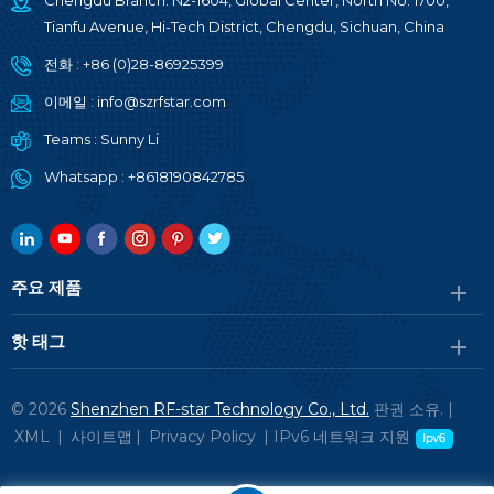
Chengdu Branch: N2-1604, Global Center, North No. 1700,
Tianfu Avenue, Hi-Tech District, Chengdu, Sichuan, China
전화 :
+86 (0)28-86925399
이메일 :
info@szrfstar.com
Teams :
Sunny Li
Whatsapp :
+8618190842785
주요 제품
핫 태그
© 2026
Shenzhen RF-star Technology Co., Ltd.
판권 소유. |
XML
|
사이트맵
|
Privacy Policy
|
IPv6 네트워크 지원