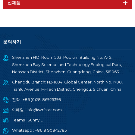
신제품
문의하기
Shenzhen HQ: Room 503, Podium Building No. A-12,
Shenzhen Bay Science and Technology Ecological Park,
Nanshan District, Shenzhen, Guangdong, China, 518063
Chengdu Branch: N2-1604, Global Center, North No. 1700,
Tianfu Avenue, Hi-Tech District, Chengdu, Sichuan, China
전화 :
+86 (0)28-86925399
이메일 :
info@szrfstar.com
Teams :
Sunny Li
Whatsapp :
+8618190842785