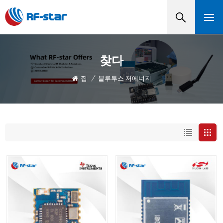
찾다
집
/
블루투스 저에너지