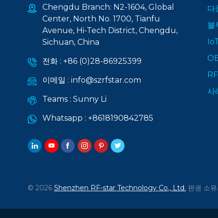
Chengdu Branch: N2-1604, Global
다
Center, North No. 1700, Tianfu
블
Avenue, Hi-Tech District, Chengdu,
I
Sichuan, China
O
전화 :
+86 (0)28-86925399
R
이메일 :
info@szrfstar.com
사
Teams :
Sunny Li
Whatsapp :
+8618190842785
© 2026
Shenzhen RF-star Technology Co., Ltd.
판권 소유.