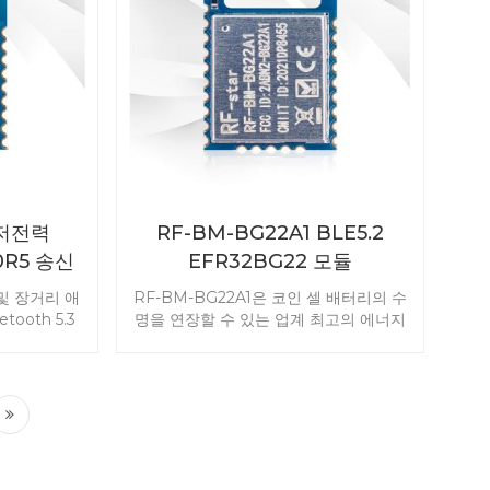
.
쟁력 있는 CC2340 시리즈 모듈은 주류
무선 모듈과 호환됩니다.
 저전력
RF-BM-BG22A1 BLE5.2
0R5 송신
EFR32BG22 모듈
-BM-
 및 장거리 애
RF-BM-BG22A1은 코인 셀 배터리의 수
ooth 5.3
명을 연장할 수 있는 업계 최고의 에너지
Thread,
효율성을 위해 개발된 Bluetooth 5.2 저
5.4 및 독점
에너지 모듈입니다. 이 Bluetooth 마스
계되었습니다.
터-슬레이브 모듈은 동급 최고의 초저전
RT 직렬 정
력 소비를 제공합니다. RF-BM-BG22A1
 모드는 다양
EFR32BG22C112 BLE 모듈로 제품 개
정적이며 안
발을 시작하세요.
 제공합니다.