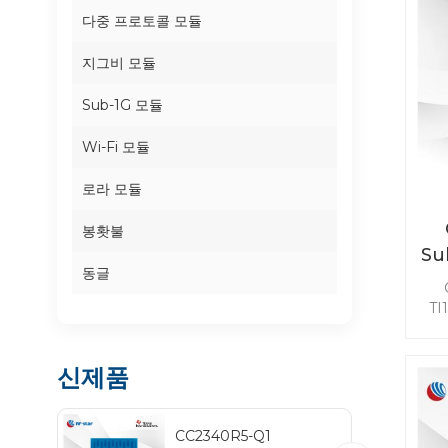
다중 프로토콜 모듈
지그비 모듈
Sub-1G 모듈
Wi-Fi 모듈
로라 모듈
봉홧불
Su
동글
T
감
및
92
신제품
2밴
는 
CC2340R5-Q1