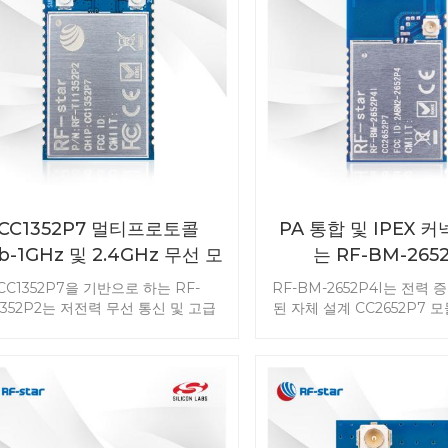
CC1352P7 멀티프로토콜
PA 통합 및 IPEX 
b-1GHz 및 2.4GHz 무선 모
는 RF-BM-2652
듈 RF-TI1352P2
CC2652P7 
CC1352P7을 기반으로 하는 RF-
RF-BM-2652P4I는 전력
I1352P2는 저전력 무선 통신 및 고급
된 자체 설계 CC2652P7 
지 IoT 시장을 겨냥한 다중 프로토콜
대 20dBm TX 전력과 외
 다중 대역 Sub-1GHz(800MHz ~
터 덕분에 게이트웨이 애플
8MHz) 및 2.4GHz 무선 모듈입니다.
더욱 널리 사용됩니다. R
드 안테나 출력을 갖춘 RF-TI1352P2
2652P4I 다중 프로토콜 
설계 작업을 단순화하는 좋은 선택이
보십시오. RF 애플리케이션
될 것입니다.
만들어 보세요.