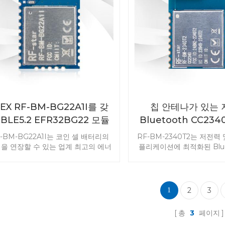
발을 시작하세요
PEX RF-BM-BG22A1I를 갖
칩 안테나가 있는
 BLE5.2 EFR32BG22 모듈
Bluetooth CC234
기 수신기 모듈 RF
-BM-BG22A1I는 코인 셀 배터리의
RF-BM-2340T2는 저전력
2340T2
을 연장할 수 있는 업계 최고의 에너
플리케이션에 최적화된 Bluet
효율성을 위해 개발된 Bluetooth 5.2
송신기 및 수신기 모듈입니다. 
너지 모듈입니다. EFR32BG22 초
ZigBee®, IEEE 802.1
력 Bluetooth 모듈 로 제품 개발을
2.4GHz를 지원하도록 설
시작하세요 .
강력한 프로세서, 내장형 UA
2
3
1
렬 프로토콜 및 유연한 출력
한 시나리오에 강력하고 안
총
3
페이지
전한 Bluetooth 연결을