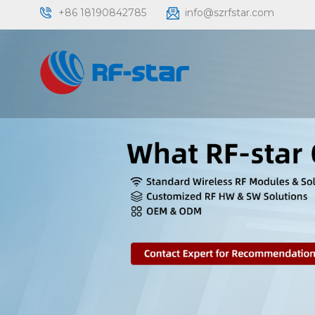
+86 18190842785
info@szrfstar.com