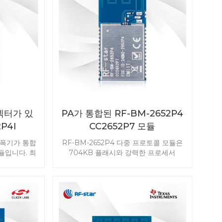
커넥터가 있
PA가 통합된 RF-BM-2652P4
P4I
CC2652P7 모듈
모듈
 증폭기가 통합
RF-BM-2652P4 다중 프로토콜 모듈은
모듈입니다. 최
704KB 플래시와 강력한 프로세서
부 안테나 커넥
ARM Cortex-M4F를 갖춘 TI
리케이션에서
CC2652P7을 기반으로 설계되었습니다
F-BM-
. 풍부한 리소스를 통해 요구 사항이 높
모듈을 사용해
은 다양한 애플리케이션에 내장할 수 있
을 더욱 쉽게
습니다. PA가 포함된 RF-star RF-BM-
2652P4를 첫 번째 Matter 장치로 선택
하세요.