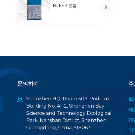
BLE5.3 모듈
문의하기
주
Shenzhen HQ: Room 503, Podium
회
Building No. A-12, Shenzhen Bay
제
Science and Technology Ecological
개
Park, Nanshan District, Shenzhen,
Guangdong, China, 518063
미