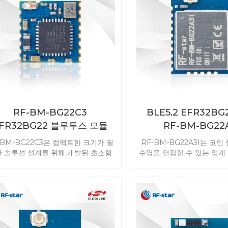
RF-BM-BG22C3
BLE5.2 EFR32BG
FR32BG22 블루투스 모듈
RF-BM-BG22
-BM-BG22C3은 컴팩트한 크기가 필
RF-BM-BG22A3I는 코인
 솔루션 설계를 위해 개발된 초소형
수명을 연장할 수 있는 업계
루투스 LE5.3 모듈입니다. 초저전력
지 효율성을 위해 개발된 Bluet
로 인해 코인 셀 배터리의 수명이 연
저에너지 모듈입니다. 이 BL
니다. 강력한 리소스를 통해 모듈에
레이브 모듈은 동급 최고의
uetooth 방향 찾기 기능이 활성화됩
비를 제공합니다. 강력한 
. RF-BM-BG22C3 EFR32BG22
모듈에 Bluetooth 방향 
E 직렬 모듈로 제품 개발을 시작하세
성화됩니다. RF-BM-BG
요.
EFR32BG22C224 BLE 