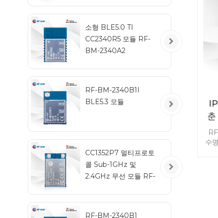
소형 BLE5.0 TI
CC2340R5 모듈 RF-
BM-2340A2
RF-BM-2340B1I
BLE5.3 모듈
I
춘
RF
수명
지 
CC1352P7 멀티프로토
저에
콜 Sub-1GHz 및
저전
2.4GHz 무선 모듈 RF-
TI1352P2
RF-BM-2340B1