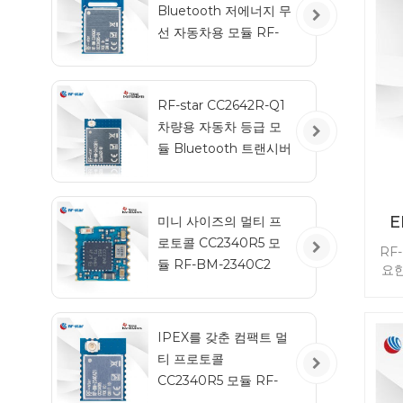
Bluetooth 저에너지 무
선 자동차용 모듈 RF-
BM-2340QB1
RF-star CC2642R-Q1
차량용 자동차 등급 모
듈 Bluetooth 트랜시버
E
미니 사이즈의 멀티 프
로토콜 CC2340R5 모
RF
듈 RF-BM-2340C2
요한
블
소비
장됩
IPEX를 갖춘 컴팩트 멀
Bl
티 프로토콜
니다
BL
CC2340R5 모듈 RF-
BM-2340A2I