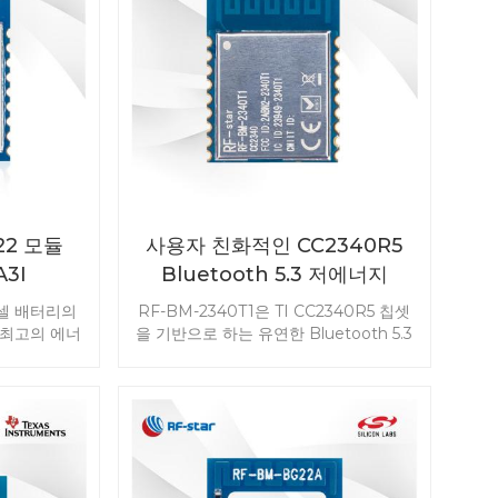
22 모듈
사용자 친화적인 CC2340R5
A3I
Bluetooth 5.3 저에너지
ZigBee 3.0 모듈 RF-BM-
 셀 배터리의
RF-BM-2340T1은 TI CC2340R5 칩셋
2340T1
 최고의 에너
을 기반으로 하는 유연한 Bluetooth 5.3
ooth 5.2
저에너지 모듈입니다. 또한 Thread,
E 마스터-슬
ZigBee®, IEEE 802.15.4 및 독점
 초저전력 소
2.4GHz를 지원합니다. 고성능 무선 주
리소스를 통해
파수, 초저전력 소비 및 풍부한 메모리는
찾기 기능이 활
무선 센서, 조명 제어, 비콘, 자산 추적, 의
22A3I
료, ESL 및 자동차 전자 장치를 위한 완
모듈로 제품 개
벽한 무선 연결 솔루션을 제공합니다. 경