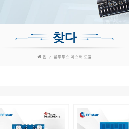
찾다
집
/
블루투스 마스터 모듈