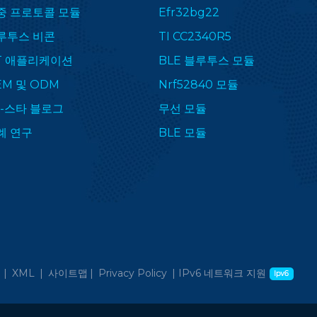
중 프로토콜 모듈
Efr32bg22
루투스 비콘
TI CC2340R5
oT 애플리케이션
BLE 블루투스 모듈
EM 및 ODM
Nrf52840 모듈
F-스타 블로그
무선 모듈
례 연구
BLE 모듈
 |
XML
|
사이트맵
|
Privacy Policy
|
IPv6 네트워크 지원