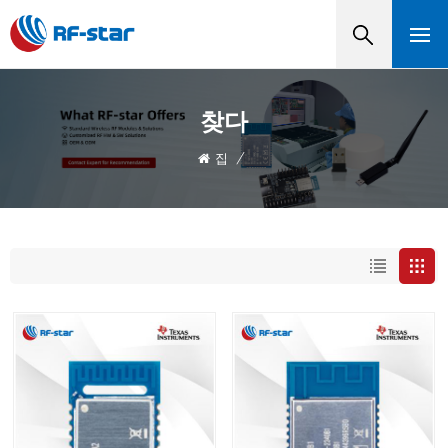
찾다
집
/