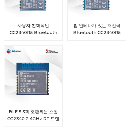
사용자 친화적인
칩 안테나가 있는 저전력
CC2340R5 Bluetooth
Bluetooth CC2340R5
5.3 저에너지 ZigBee 3.0
송신기 수신기 모듈 RF-
모듈 RF-BM-2340T1
BM-2340T2
BLE 5.3과 호환되는 소형
CC2340 2.4GHz RF 트랜
시버 모듈 RF-BM-