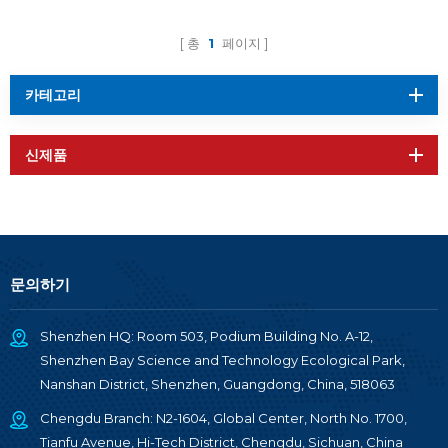
2340T3
총
1
페이지
카테고리
신제품
문의하기
Shenzhen HQ: Room 503, Podium Building No. A-12,
Shenzhen Bay Science and Technology Ecological Park,
Nanshan District, Shenzhen, Guangdong, China, 518063
Chengdu Branch: N2-1604, Global Center, North No. 1700,
Tianfu Avenue, Hi-Tech District, Chengdu, Sichuan, China