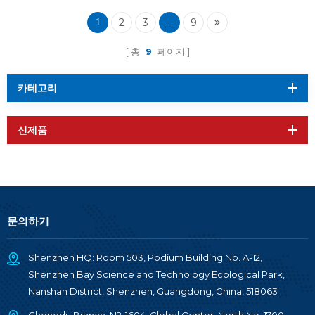
2
3
9
1
...
총
9
페이지
카테고리
신제품
문의하기
Shenzhen HQ: Room 503, Podium Building No. A-12,
Shenzhen Bay Science and Technology Ecological Park,
Nanshan District, Shenzhen, Guangdong, China, 518063