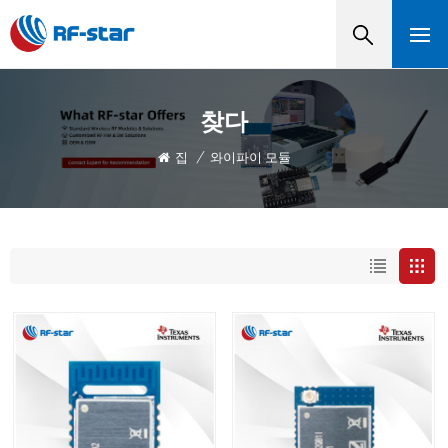
찾다
집
/
와이파이 모듈