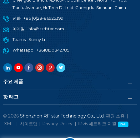
Chengdu Branch: N2-1604, Global Center, North No. 1700,
Tianfu Avenue, Hi-Tech District, Chengdu, Sichuan, China
전화 :
+86 (0)28-86925399
이메일 :
info@szrfstar.com
Teams :
Sunny Li
Whatsapp :
+8618190842785
주요 제품
핫 태그
© 2026
Shenzhen RF-star Technology Co., Ltd.
판권 소유. |
XML
|
사이트맵
|
Privacy Policy
|
IPv6 네트워크 지원