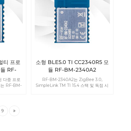
널리 사용되
입니다.
 멀티 프로
소형 BLE5.0 TI CC2340R5 모
듈 RF-
듈 RF-BM-2340A2
I
장된 다중 프로
RF-BM-2340A2는 ZigBee 3.0,
는 RF-BM-
SimpleLink TM TI 15.4 스택 및 독점 시
커넥터 버전으
스템을 지원하는 CC2340R5 MCU와 통
나와 작은 크
합된 Bluetooth LE 5.3 모듈입니다 . 새
 크기와 전송
로운 CC2340Rx 모듈은 고성능, 초저전
. 프로젝트.
력 소비 및 컴팩트한 크기로 ESL(전자
9
자세한 내용을
선반 라벨링), 의료, 빌딩 자동화 및 기타
 문의 이메
무선 RF 애플리케이션에서 환영받습니
다. 지금 문의하세요.