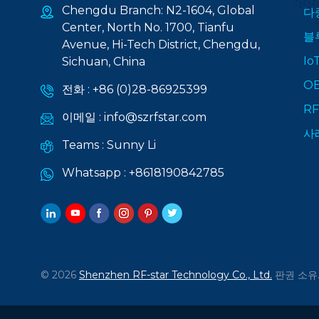
Chengdu Branch: N2-1604, Global
다
Center, North No. 1700, Tianfu
블
Avenue, Hi-Tech District, Chengdu,
I
Sichuan, China
O
전화 :
+86 (0)28-86925399
R
이메일 :
info@szrfstar.com
사
Teams :
Sunny Li
Whatsapp :
+8618190842785
© 2026
Shenzhen RF-star Technology Co., Ltd.
판권 소유.