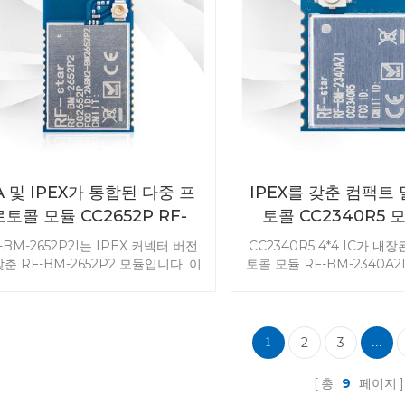
듈을 선택하십시오.
리케이션에 사용되는 가장 
는 다중 프로토콜 모듈
A 및 IPEX가 통합된 다중 프
IPEX를 갖춘 컴팩트
로토콜 모듈 CC2652P RF-
토콜 CC2340R5 모
BM-2652P2I
BM-2340A2
-BM-2652P2I는 IPEX 커넥터 버전
CC2340R5 4*4 IC가 내
갖춘 RF-BM-2652P2 모듈입니다. 이
토콜 모듈 RF-BM-2340A2I
은 장거리 요구 사항 IoT 시장을 목
2340A2의 고성능 IPEX 
 합니다. 이 모듈은 Bluetooth 5.1
로, 실행 가능한 외부 안테
저에너지, ZigBee, Thread IEEE
기를 갖추고 있어 컴팩트한
802.15.4, IPv6 지원 스마트 개체
범위 요구 사항을 충족합니다
2
3
1
...
LoWPAN) 및 TI 15.4-Stack(2.4)을
CC2340R5 모듈에 대한 
포함한 독점 제품과 같은
보려면 아래로 스크롤하거나
총
9
페이지
DMM(Dynamic Multiprotocol
일을 보내세요.