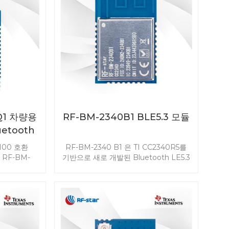
-Q1 차량용
RF-BM-2340B1 BLE5.3 모듈
etooth
Q100 호환
RF-BM-2340 B1 은 TI CC2340R5를
RF-BM-
기반으로 새로 개발된 Bluetooth LE5.3
ve Entry
모듈 입니다 . CC2340R5 모듈을 사용하
hone as a
면 BLE를 모든 애플리케이션에 쉽고 빠
플리케이션을
르게 내장할 수 있습니다. 또한 ZigBee
한 무선 감도
3.0을 지원하므로 다양한 시나리오에서
 배터리 관리
무선 연결이 가능합니다.