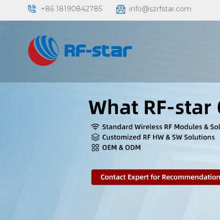
+86 18190842785
info@szrfstar.com