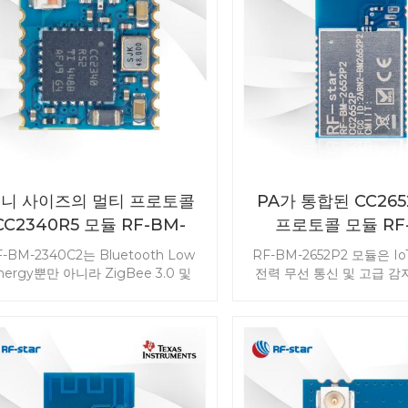
니 사이즈의 멀티 프로토콜
PA가 통합된 CC265
CC2340R5 모듈 RF-BM-
프로토콜 모듈 RF
2340C2
2652P2
-BM-2340C2는 Bluetooth Low
RF-BM-2652P2 모듈은 I
nergy뿐만 아니라 ZigBee 3.0 및
전력 무선 통신 및 고급 감
4GHz 독점 시스템을 지원하는 IoT 제
합니다. CC2652P 모듈은 B
 고성능 요구 사항을 겨냥한 다중 프
5.1 저에너지, ZigBee, Thr
로토콜 모듈입니다. 미니 크기의
802.15.4, IPv6 지원 
2340R5 모듈은 설계되었습니다. 광
(6LoWPAN) 및 TI 15.4 스
한 응용 분야의 요구를 충족합니다.
을 포함한 독점 기능과 DM
귀하의 프로젝트에 맞게 RF-BM-
시 다중 프로토콜을 지원합니
40C2 CC2340R5 다중 프로토콜 모
사. RF-BM-2652P2는 