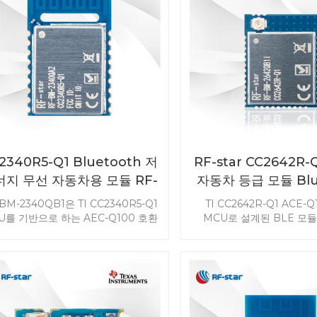
2340R5-Q1 Bluetooth 저
RF-star CC2642R
너지 무선 자동차용 모듈 RF-
자동차 등급 모듈 Blu
BM-2340QB1
트랜시버
BM-2340QB1은 TI CC2340R5-Q1
TI CC2642R-Q1 ACE-
U를 기반으로 하는 AEC-Q100 호환
MCU로 설계된 BLE 모듈 
 모듈로, TPMS, PEPS, RKE, 케이
2642QB1I는 PEPS(Passi
 교체, 스마트폰 연결과 같은 자동차
Passive Start), PaaK(P
애플리케이션에 이상적입니다.
Key)를 포함한 자동차 애
uetooth® 5 기능, Bluetooth® 5.3
위한 낮은 전력 소비, 탁월
트웨어 프로토콜 스택, 탁월한 무선
및 견고성을 제공합니다. 및
 및 견고성을 갖춘 효율적인 고성능
시스템(BMS).
자동차 솔루션입니다.