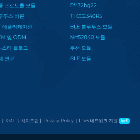
중 프로토콜 모듈
Efr32bg22
루투스 비콘
TI CC2340R5
oT 애플리케이션
BLE 블루투스 모듈
EM 및 ODM
Nrf52840 모듈
F-스타 블로그
무선 모듈
례 연구
BLE 모듈
 |
XML
|
사이트맵
|
Privacy Policy
|
IPv6 네트워크 지원