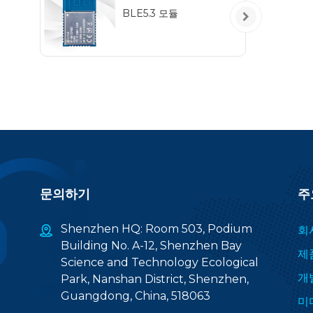
M
BLE5.3 모듈
프로
26
문의하기
주
Shenzhen HQ: Room 503, Podium
회
Building No. A-12, Shenzhen Bay
제
Science and Technology Ecological
개
Park, Nanshan District, Shenzhen,
Guangdong, China, 518063
미