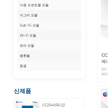
다중 프로토콜 모듈
지그비 모듈
Sub-1G 모듈
Wi-Fi 모듈
로라 모듈
CC
봉홧불
에
동글
RF-
MC
무선
블
신제품
Bl
소프
감도
CC2340R5-Q1