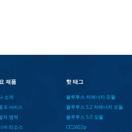
anager) 드라이버를 통해 동시 다중
토콜을 지원합니다. GHz). RF-BM-
52P2I는 ZHA 및 Zigbee2MQTT에
널리 적용됩니다.
요 제품
핫 태그
사 소개
블루투스 저에너지 모듈
품 & 서비스
블루투스 5.2 저에너지 모듈
발자 영역
블루투스 5.0 모듈
디어 리소스
CC2652p