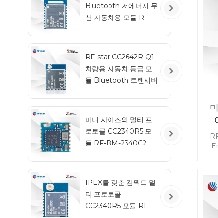
Bluetooth 저에너지 무
선 자동차용 모듈 RF-
BM-2340QB1
RF-star CC2642R-Q1
차량용 자동차 등급 모
듈 Bluetooth 트랜시버
미
미니 사이즈의 멀티 프
로토콜 CC2340R5 모
RF
듈 RF-BM-2340C2
E
2.
품의
IPEX를 갖춘 컴팩트 멀
CC
티 프로토콜
범위
CC2340R5 모듈 RF-
23
BM-2340A2I