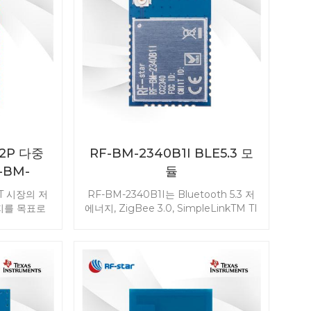
2P 다중
RF-BM-2340B1I BLE5.3 모
-BM-
듈
oT 시장의 저
RF-BM-2340B1I는 Bluetooth 5.3 저
지를 목표로
에너지, ZigBee 3.0, SimpleLinkTM TI
luetooth
15.4 스택 및 독점 시스템을 지원하는
ead IEEE
IPEX 안테나 및 24개의 GPIO를 갖춘
스마트 개체
저전력 소비를 위해 TI CC2340R5를 기
택(2.4GHz)
반으로 하는 다중 프로토콜 모듈로 설계
M을 통한 동
되었습니다.
다. ) 운전
게이트웨이 애플