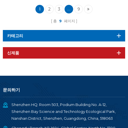
2
3
9
1
...
총
9
페이지
카테고리
신제품
문의하기
Shenzhen HQ: Room 503, Podium Building No. A-12,
Shenzhen Bay Science and Technology Ecological Park,
Nanshan District, Shenzhen, Guangdong, China, 518063