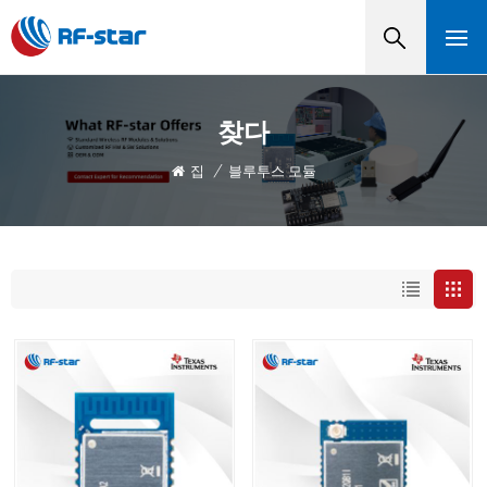
찾다
집
/
블루투스 모듈