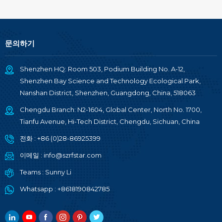
RF-BM-ND05I
문의하기
Shenzhen HQ: Room 503, Podium Building No. A-12,
Shenzhen Bay Science and Technology Ecological Park,
Nanshan District, Shenzhen, Guangdong, China, 518063
Chengdu Branch: N2-1604, Global Center, North No. 1700,
Tianfu Avenue, Hi-Tech District, Chengdu, Sichuan, China
전화 :
+86 (0)28-86925399
이메일 :
info@szrfstar.com
Teams :
Sunny Li
Whatsapp :
+8618190842785