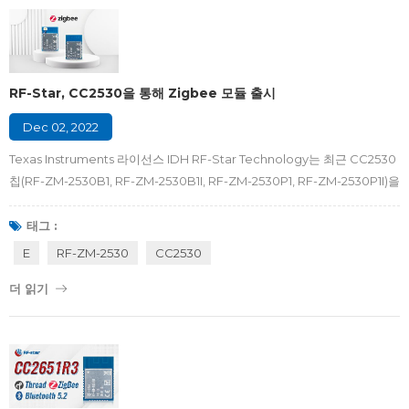
명 제어와 같은 홈 제어...
RF-Star, CC2530을 통해 Zigbee 모듈 출시
Dec 02, 2022
Texas Instruments 라이선스 IDH RF-Star Technology는 최근 CC2530
칩(RF-ZM-2530B1, RF-ZM-2530B1I, RF-ZM-2530P1, RF-ZM-2530P1I)을
기반으로 하는 일련의 Zigebee 모듈을 출시했습니다. 그 중 RF-ZM-
2530B1 및 RF-ZM-2530B1I는 모든 IO 포트가 리드아웃되고 각각 PCB 및
태그 :
IPEX 안테나 인터페이스가 있는 클래식 모델입니다. RF-ZM-2530P1 및
E
RF-ZM-2530
CC2530
RF-ZM-2530P1I는 전체 IO LED가 있고 각각 PCB 및 IPEX 안테나 인터페
더 읽기
이스가 있는 파워 업 모델입니다. 기존 모델과 달리 PA와 LNA를 내장해 전
송력과 감도를 높였다. 이 모듈은 8051 단일 칩 마이크로컨트롤러와 무선 트
랜시버를 통합하는...