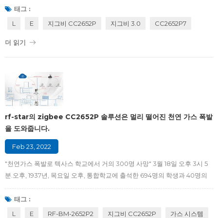
안정적인 네트워크 성능과 같은 기술적 특성으로 인해 사용됩니다. 그 중
태그 :
Zigbee 3.0은 비교할 수 없는 호환성으로 홈 어시스턴트에서 가장 적합한
L
E
지그비 CC2652P
지그비 3.0
CC2652P7
네트워크 적응 프로토콜 중 하나가 되었습니다. 따라서 TI에서 출시한
더 읽기
CC2652R, CC2652R7, CC2652P, CC2652P7 SoC는 스마트 홈 제조업체
에서 선호하는 제품입니다. CC2652P를 기반으로 Shenzhen RF-star
Technology는 RF - BM-2652P 1 , RF-BM-2652P2 , RF-B...
rf-star의 zigbee CC2652P 솔루션은 멀리 떨어진 천연 가스 폭발
을 도와줍니다.
Feb 23, 2022
"천연가스 폭발로 텍사스 학교에서 거의 300명 사망" 3월 18일 오후 3시 5
분.오후, 1937년, 목요일 오후, 통합학교에 출석한 694명의 학생과 40명의
교사는 마지막 종을 기다리고 있었다, 대신 10분 안에 울릴 예정이었습니다.
대신, 거대하고 강력한 폭발, 문자 그대로 건물의 지붕을 날려 버린, 학교. 폭
태그 :
발, 경고 없이 온 폭발, 그 당시 천연 가스는 냄새가 없었습니다, 40마일 떨어
L
E
RF-BM-2652P2
지그비 CC2652P
가스 시스템