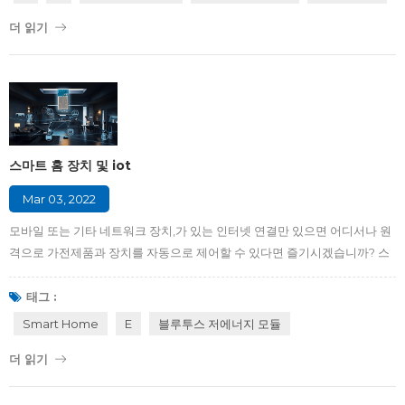
진 사람들이 느꼈고 대부분의 희생자를 즉시 죽였습니다. 사람들은 생존자
더 읽기
를 구출하기 위해 현장으로 달려갔습니다. 수백 명의 부상당한 학생들이 잔
해에서 운반되었습니다. "선덜랜드 폭발: 집에서 가스 폭발로 2명 부상" 손상
된 집의 사진은 지붕과 건물 전면의 일부가 누락된 것을 보여줍니다, 길 건너
편에 벽돌과 파편이 흩어...
스마트 홈 장치 및 iot
Mar 03, 2022
모바일 또는 기타 네트워크 장치,가 있는 인터넷 연결만 있으면 어디서나 원
격으로 가전제품과 장치를 자동으로 제어할 수 있다면 즐기시겠습니까? 스
마트 홈을 통해 사용자는 집에 대한 보안 액세스, 온도, 조명, 및 홈 씨어터와
같은 기능을 원격으로 제어할 수 있습니다. 집주인에게 편리함과 비용 절감
태그 :
을 제공할 수 있습니다. 살펴보겠습니다. 다음 기사에서 장점과 스마트 홈 장
Smart Home
E
블루투스 저에너지 모듈
치와 iot 간의 연결에 대해 설명합니다.. 스마트 홈에는 무엇이 포함될 수 있
더 읽기
습니까? , 다음과 같은 다양한 유형의 가정용 기기가 스마트 홈,에 포함될 수
있습니다. 엔터테인먼트 시스템, 홈 시어터, 비디오 게임, 홈 오디오, 등. 가정
보안 시스템, 홈 모니터링 시스템, 천연 가스 경보 시스템, 도난 경보기, 등. 조