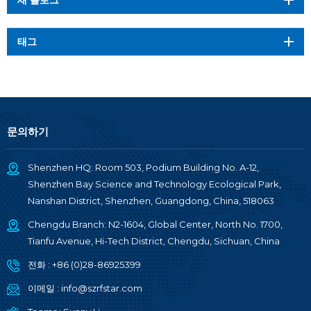
새 블로그
태그
문의하기
Shenzhen HQ: Room 503, Podium Building No. A-12,
Shenzhen Bay Science and Technology Ecological Park,
Nanshan District, Shenzhen, Guangdong, China, 518063
Chengdu Branch: N2-1604, Global Center, North No. 1700,
Tianfu Avenue, Hi-Tech District, Chengdu, Sichuan, China
전화 :
+86 (0)28-86925399
이메일 :
info@szrfstar.com