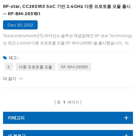
RF-star, CC2651R3 SoC 기반 2.4GHz 다중 프로토콜 모듈 출시
-- RF-BM-2651B1
Dec 30, 2022
Texas Instruments(TI) 라이선스 솔루션 제공업체인 RF-star Technology
는 최근 2.4GHz 다중 프로토콜 모듈 RF-BM-2651B1 을 출시했습니다 . 이
모듈은 Texas Instruments의 SoC CC2651R3을 기반으로 개발되었으며
Thread, Zigbee 3.0, Bluetooth®5.2 저에너지를 지원합니다. , IEEE
태그 :
802.15.4g, TI 15.4-Stack(2.4GHz) 및 전용 프로토콜.CC2651R3에는
E
다중 프로토콜 모듈
RF-BM-2651B1
Zigbee, Thread 네트워킹 및 Bluetooth 저에너지 애플리케이션에 적합
더 읽기
한 48MHz ARM® Cortex®-M4F 메인 프로세서, 40KB RAM, 352KB 플
래시가 포함되어 있습니다. ，저전력 무선 통신 및 고급 감지 시나리오에
최...
총
1
페이지
카테고리