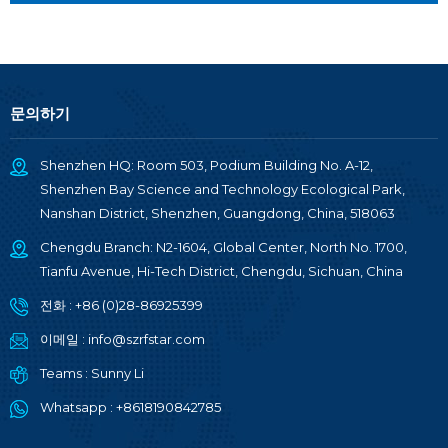
문의하기
Shenzhen HQ: Room 503, Podium Building No. A-12,
Shenzhen Bay Science and Technology Ecological Park,
Nanshan District, Shenzhen, Guangdong, China, 518063
Chengdu Branch: N2-1604, Global Center, North No. 1700,
Tianfu Avenue, Hi-Tech District, Chengdu, Sichuan, China
전화 :
+86 (0)28-86925399
이메일 :
info@szrfstar.com
Teams :
Sunny Li
Whatsapp :
+8618190842785