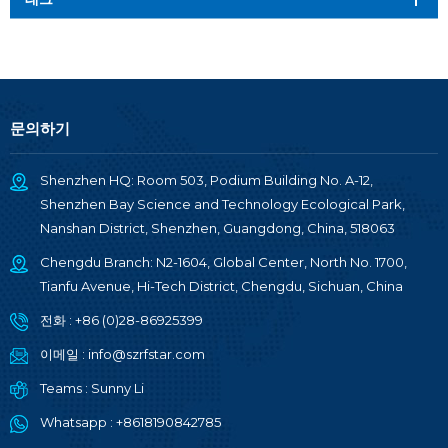
문의하기
Shenzhen HQ: Room 503, Podium Building No. A-12,
Shenzhen Bay Science and Technology Ecological Park,
Nanshan District, Shenzhen, Guangdong, China, 518063
Chengdu Branch: N2-1604, Global Center, North No. 1700,
Tianfu Avenue, Hi-Tech District, Chengdu, Sichuan, China
전화 :
+86 (0)28-86925399
이메일 :
info@szrfstar.com
Teams :
Sunny Li
Whatsapp :
+8618190842785