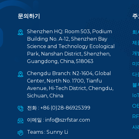
문의하기
주
Shenzhen HQ: Room 503, Podium
회
Building No. A-12, Shenzhen Bay
제
Science and Technology Ecological
개
Park, Nanshan District, Shenzhen,
Guangdong, China, 518063
미
Chengdu Branch: N2-1604, Global
다
Center, North No. 1700, Tianfu
블
Avenue, Hi-Tech District, Chengdu,
I
Sichuan, China
O
전화 :
+86 (0)28-86925399
R
이메일 :
info@szrfstar.com
사
Teams :
Sunny Li