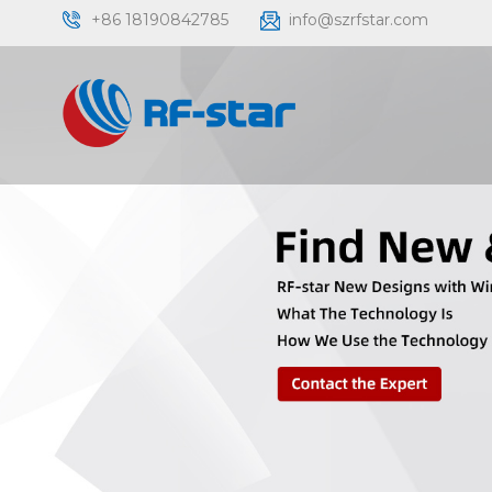
+86 18190842785
info@szrfstar.com