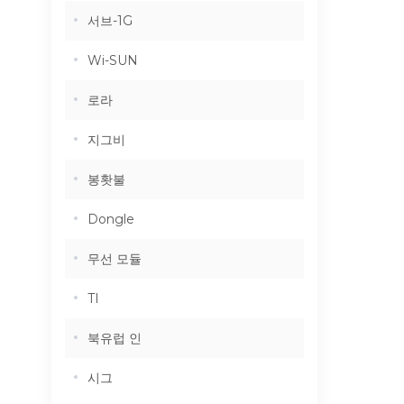
서브-1G
Wi-SUN
로라
지그비
봉홧불
Dongle
무선 모듈
TI
북유럽 인
시그