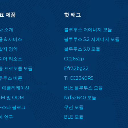
요 제품
핫 태그
사 소개
블루투스 저에너지 모듈
품 & 서비스
블루투스 5.2 저에너지 모듈
발자 영역
블루투스 5.0 모듈
디어 리소스
CC2652p
중 프로토콜 모듈
Efr32bg22
루투스 비콘
TI CC2340R5
oT 애플리케이션
BLE 블루투스 모듈
EM 및 ODM
Nrf52840 모듈
F-스타 블로그
무선 모듈
례 연구
BLE 모듈