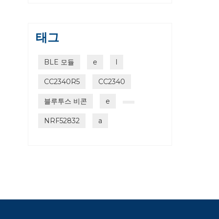
태그
BLE 모듈
e
l
CC2340R5
CC2340
블루투스 비콘
e
NRF52832
a