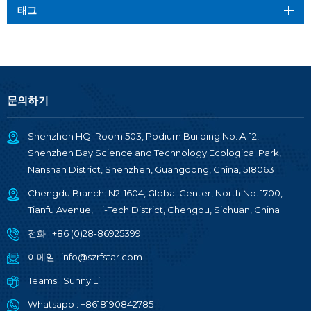
태그
문의하기
Shenzhen HQ: Room 503, Podium Building No. A-12,
Shenzhen Bay Science and Technology Ecological Park,
Nanshan District, Shenzhen, Guangdong, China, 518063
Chengdu Branch: N2-1604, Global Center, North No. 1700,
Tianfu Avenue, Hi-Tech District, Chengdu, Sichuan, China
전화 :
+86 (0)28-86925399
이메일 :
info@szrfstar.com
Teams :
Sunny Li
Whatsapp :
+8618190842785