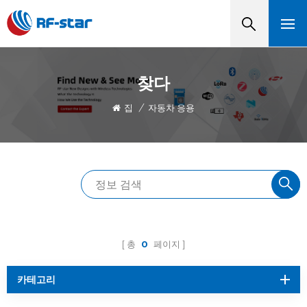
찾다
집
/
자동차 응용
총
0
페이지
카테고리