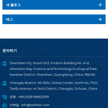
새 블로그
태그
문의하기
Shenzhen HQ: Room 503, Podium Building No. A-12,
Shenzhen Bay Science and Technology Ecological Park,
Nanshan District, Shenzhen, Guangdong, China, 518063
Chengdu Branch: N2-1604, Global Center, North No. 1700,
Tianfu Avenue, Hi-Tech District, Chengdu, Sichuan, China
전화 :
+86 (0)28-86925399
이메일 :
info@szrfstar.com