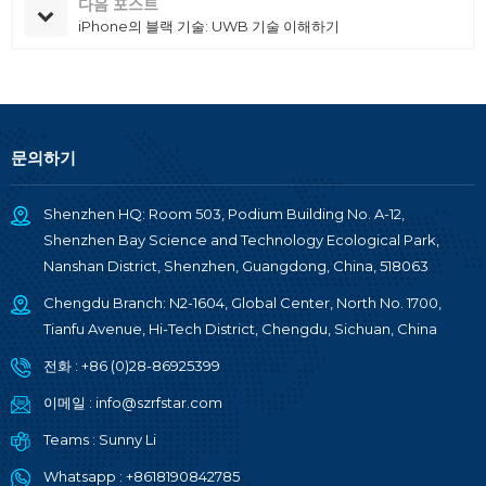
다음 포스트
iPhone의 블랙 기술: UWB 기술 이해하기
문의하기
Shenzhen HQ: Room 503, Podium Building No. A-12,
Shenzhen Bay Science and Technology Ecological Park,
Nanshan District, Shenzhen, Guangdong, China, 518063
Chengdu Branch: N2-1604, Global Center, North No. 1700,
Tianfu Avenue, Hi-Tech District, Chengdu, Sichuan, China
전화 :
+86 (0)28-86925399
이메일 :
info@szrfstar.com
Teams :
Sunny Li
Whatsapp :
+8618190842785