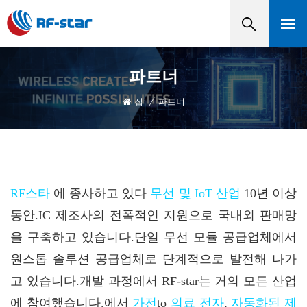
파트너
집
/
파트너
RF스타
에 종사하고 있다
무선 및 IoT 산업
10년 이상
동안.IC 제조사의 전폭적인 지원으로 국내외 판매망
을 구축하고 있습니다.단일 무선 모듈 공급업체에서
원스톱 솔루션 공급업체로 단계적으로 발전해 나가
고 있습니다.개발 과정에서 RF-star는 거의 모든 산업
에 참여했습니다.에서
가전
to
의료 전자
,
자동화된 제